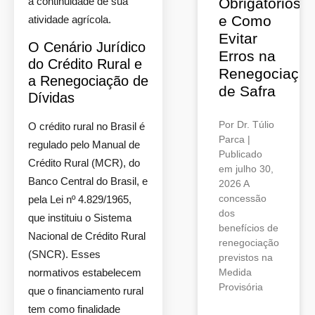
a continuidade de sua
Obrigatórios
e Como
atividade agrícola.
Evitar
O Cenário Jurídico
Erros na
do Crédito Rural e
Renegociaçã
a Renegociação de
de Safra
Dívidas
Por Dr. Túlio
O crédito rural no Brasil é
Parca |
regulado pelo Manual de
Publicado
Crédito Rural (MCR), do
em julho 30,
Banco Central do Brasil, e
2026 A
concessão
pela Lei nº 4.829/1965,
dos
que instituiu o Sistema
benefícios de
Nacional de Crédito Rural
renegociação
(SNCR). Esses
previstos na
normativos estabelecem
Medida
Provisória
que o financiamento rural
tem como finalidade