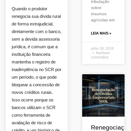
tributação
sobre
Quando o produtor
insumos
renegocia sua dívida rural
agrícolas em
de forma extrajudicial,
diretamente com o banco,
LEIA MAIS »
sem a devida assessoria
jurídica, é comum que a
julho 30, 2026
Nenhum
instituição financeira
comentário
mantenha o registro de
inadimplência no SCR por
um período, o que pode
bloquear a concessão de
novos créditos rurais.
Isso ocorre porque os
bancos utilizam o SCR
como ferramenta de
avaliação de risco de
Renegociaçã
crédito, e um histórico de