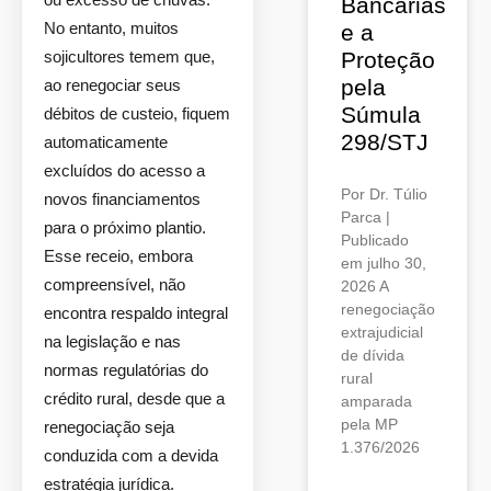
Bancárias
No entanto, muitos
e a
sojicultores temem que,
Proteção
pela
ao renegociar seus
Súmula
débitos de custeio, fiquem
298/STJ
automaticamente
excluídos do acesso a
Por Dr. Túlio
novos financiamentos
Parca |
para o próximo plantio.
Publicado
Esse receio, embora
em julho 30,
compreensível, não
2026 A
renegociação
encontra respaldo integral
extrajudicial
na legislação e nas
de dívida
normas regulatórias do
rural
crédito rural, desde que a
amparada
pela MP
renegociação seja
1.376/2026
conduzida com a devida
estratégia jurídica.