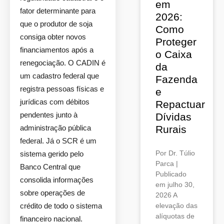
em
fator determinante para
2026:
que o produtor de soja
Como
consiga obter novos
Proteger
financiamentos após a
o Caixa
renegociação. O CADIN é
da
um cadastro federal que
Fazenda
registra pessoas físicas e
e
jurídicas com débitos
Repactuar
pendentes junto à
Dívidas
administração pública
Rurais
federal. Já o SCR é um
Por Dr. Túlio
sistema gerido pelo
Parca |
Banco Central que
Publicado
consolida informações
em julho 30,
sobre operações de
2026 A
crédito de todo o sistema
elevação das
alíquotas de
financeiro nacional.