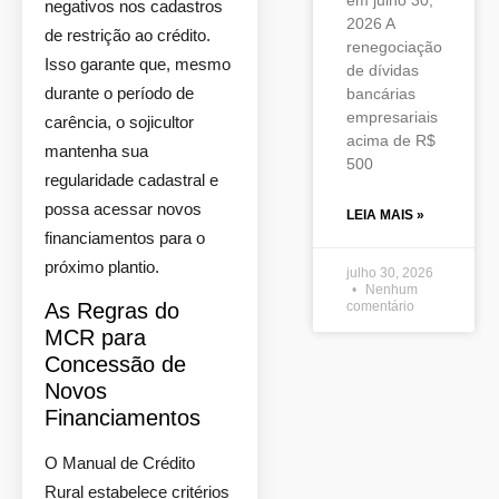
em julho 30,
negativos nos cadastros
2026 A
de restrição ao crédito.
renegociação
Isso garante que, mesmo
de dívidas
durante o período de
bancárias
empresariais
carência, o sojicultor
acima de R$
mantenha sua
500
regularidade cadastral e
possa acessar novos
LEIA MAIS »
financiamentos para o
próximo plantio.
julho 30, 2026
Nenhum
As Regras do
comentário
MCR para
Concessão de
Novos
Financiamentos
O Manual de Crédito
Rural estabelece critérios