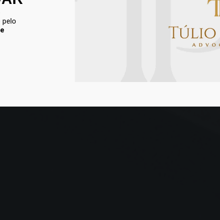
o
 pelo
pe