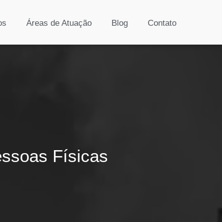
os
Áreas de Atuação
Blog
Contato
ssoas Físicas